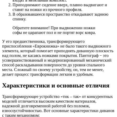
входят в мебельный комплект.
Приподнимают сидение вверх, плавно выдвигают и
ставят на ножки из прочного профиля.
В образовавшееся пространство откидывают заднюю
спинку.
Обратите внимание! При выдвижении ножки
софы не царапают пол и не портят ворс ковра.
У его предшественника, трансформирующего
приспособления «Еврокнижка» не было такого выдвижного
элемента, который помогает приподнять диванную плоскость
над полом, не касаясь ножками покрытия. Пантограф − это
усовершенствованный и модернизированный механический
способ раскладывания поверхности до уровня спального
места. Сложный по своему устройству, он, тем не менее,
делает процесс трансформации легким и удобным.
Характеристики и основные отличия
Трансформирующее устройство «тик – так» от конкурентных
моделей отличается высоким качеством материалов,
надежной долговременной работой без поломок,
износоустойчивостью. Вот основные характеристики диванов
с таким механизмом: